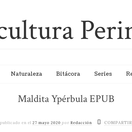
Naturaleza
Bitácora
Series
R
Maldita Ypérbula EPUB
COMPARTI
publicado en
el
27 mayo 2020
por
Redacción