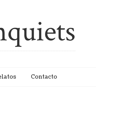
elatos
Contacto
R