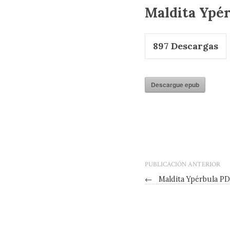
Maldita Ypé
897
Descargas
Descargue epub
PUBLICACIÓN ANTERIOR
←
Maldita Ypérbula P