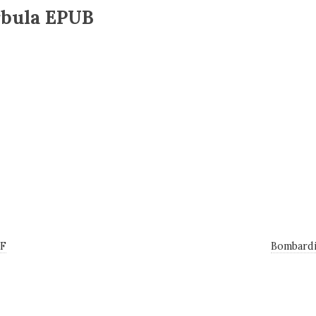
rbula EPUB
DF
Bombardi